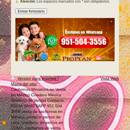
Atención
: Los espacios marcados con
*
son obligatorios.
Versión para imprimir
|
Vista Web
Mapa del sitio
Cachorros Miniatura en Venta
en México Criadero México
Teléfono de Ventas Contacto:
ENVIA WHATSAPP 951 504
3556.venta de cachorros en
México, comprar perros de
raza, criaderos de perros en
CDMX, cachorros en venta