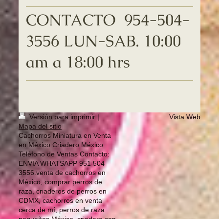
CONTACTO 954-504-
3556 LUN-SAB. 10:00
am a 18:00 hrs
Versión para imprimir
|
Vista Web
Mapa del sitio
Cachorros Miniatura en Venta
en México Criadero México
Teléfono de Ventas Contacto:
ENVIA WHATSAPP 951 504
3556.venta de cachorros en
México, comprar perros de
raza, criaderos de perros en
CDMX, cachorros en venta
cerca de mí, perros de raza