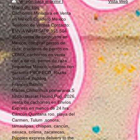
Versión para imprimir
|
Vista Web
Mapa del sitio
Cachorros Miniatura en Venta
en México Criadero México
Teléfono de Ventas Contacto:
ENVIA WHATSAPP 951 504
3556.venta de cachorros en
México, comprar perros de
raza, criaderos de perros en
CDMX, cachorros en venta
cerca de mí, perros de raza
pequeños México, criadero con
garantía PROFECO, Razas
Yorkshire,Bulldog
Frances,Bichon
Maltes,Chihuahua,pomerania,S
hihtzu,Basset Hound,Pug. 2026,
venta de cachorros en Envíos
Express en menos de 24 hrs.
Cancún Quintana roo, playa del
Carmen, Tulum ,sonora,
tamaulipas, chiapas, cancún,
oaxaca, colima, zacatecas,
Puppies express delivery to the