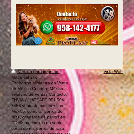
Versión para imprimir
|
Vista Web
Mapa del sitio
Cachorros Miniatura en Venta
en México Criadero México
Teléfono de Ventas Contacto:
ENVIA WHATSAPP 951 504
3556.venta de cachorros en
México, comprar perros de
raza, criaderos de perros en
CDMX, cachorros en venta
cerca de mí, perros de raza